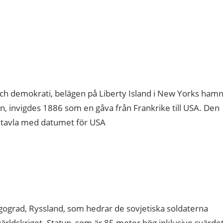
och demokrati, belägen på Liberty Island i New Yorks hamn
n, invigdes 1886 som en gåva från Frankrike till USA. Den
n tavla med datumet för USA
gograd, Ryssland, som hedrar de sovjetiska soldaterna
ärldskriget. Statyn, som är 85 meter hög inklusive svärdet