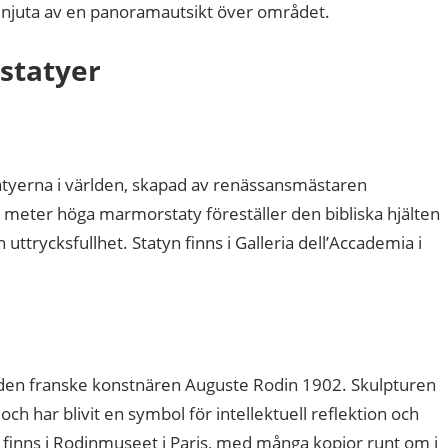
t njuta av en panoramautsikt över området.
 statyer
atyerna i världen, skapad av renässansmästaren
meter höga marmorstaty föreställer den bibliska hjälten
uttrycksfullhet. Statyn finns i Galleria dell’Accademia i
 den franske konstnären Auguste Rodin 1902. Skulpturen
ch har blivit en symbol för intellektuell reflektion och
 finns i Rodinmuseet i Paris, med många kopior runt om i