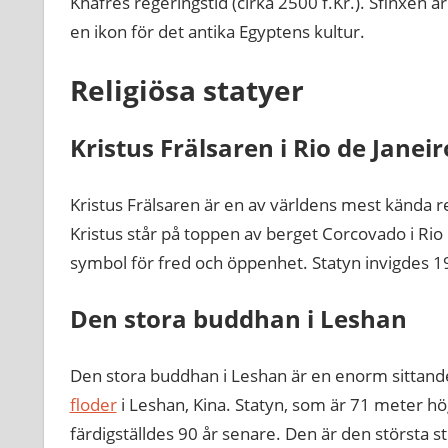
Khafres regeringstid (cirka 2500 f.Kr.). Sfinxen 
en ikon för det antika Egyptens kultur.
Religiösa statyer
Kristus Frälsaren i Rio de Janeir
Kristus Frälsaren är en av världens mest kända r
Kristus står på toppen av berget Corcovado i Rio 
symbol för fred och öppenhet. Statyn invigdes 19
Den stora buddhan i Leshan
Den stora buddhan i Leshan är en enorm sittand
floder
i Leshan, Kina. Statyn, som är 71 meter h
färdigställdes 90 år senare. Den är den största 