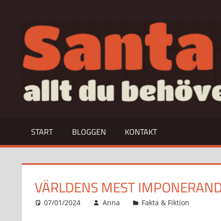
Hoppa
till
allt
innehåll
du
behöver
veta
om…
START
BLOGGEN
KONTAKT
VÄRLDENS MEST IMPONERAND
07/01/2024
Anna
Fakta & Fiktion