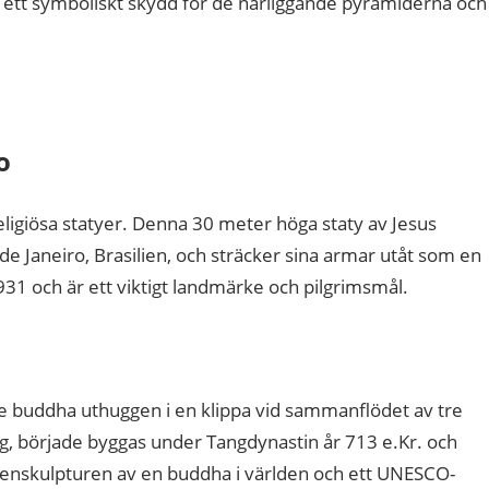
är ett symboliskt skydd för de närliggande pyramiderna och
o
eligiösa statyer. Denna 30 meter höga staty av Jesus
de Janeiro, Brasilien, och sträcker sina armar utåt som en
31 och är ett viktigt landmärke och pilgrimsmål.
e buddha uthuggen i en klippa vid sammanflödet av tre
ög, började byggas under Tangdynastin år 713 e.Kr. och
stenskulpturen av en buddha i världen och ett UNESCO-