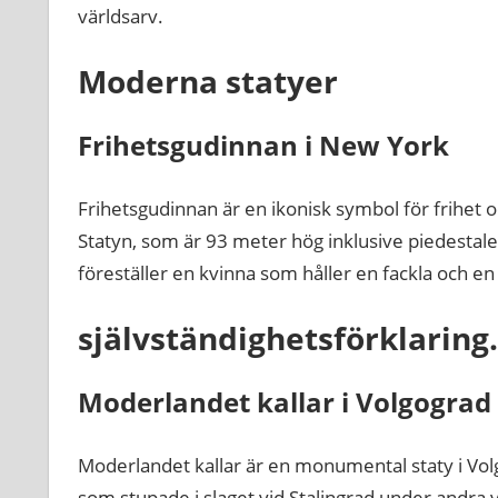
världsarv.
Moderna statyer
Frihetsgudinnan i New York
Frihetsgudinnan är en ikonisk symbol för frihet 
Statyn, som är 93 meter hög inklusive piedestale
föreställer en kvinna som håller en fackla och e
självständighetsförklaring.
Moderlandet kallar i Volgograd
Moderlandet kallar är en monumental staty i Vol
som stupade i slaget vid Stalingrad under andra v