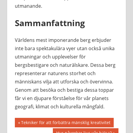
utmanande.
Sammanfattning
Världens mest imponerande berg erbjuder
inte bara spektakulära vyer utan också unika
utmaningar och upplevelser för
bergsbestigare och naturälskare. Dessa berg
representerar naturens storhet och
människans vilja att utforska och övervinna.
Genom att besöka och bestiga dessa toppar
får vi en djupare förståelse för vår planets
geografi, klimat och kulturella mångfald.
Inläggsnavigering
Föregående
Tekniker för att förbättra mänsklig kreativitet
inlägg:
Nästa
Hur påverkar ljus vår hälsa?