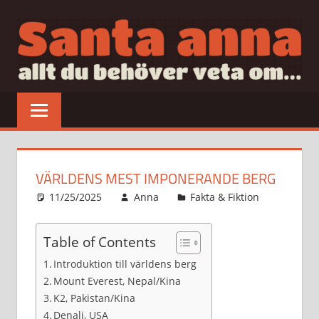
Hoppa
till
innehåll
SANTAANNA
allt
du
behöver
veta
om…
VÄRLDENS MEST IMPONERANDE BERG
11/25/2025
Anna
Fakta & Fiktion
Table of Contents
Introduktion till världens berg
Mount Everest, Nepal/Kina
K2, Pakistan/Kina
Denali, USA