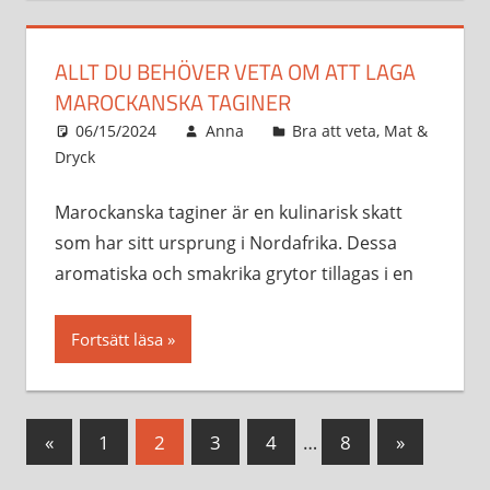
ALLT DU BEHÖVER VETA OM ATT LAGA
MAROCKANSKA TAGINER
06/15/2024
Anna
Bra att veta
,
Mat &
Dryck
Marockanska taginer är en kulinarisk skatt
som har sitt ursprung i Nordafrika. Dessa
aromatiska och smakrika grytor tillagas i en
Fortsätt läsa
Sidnumrering
Föregående
Nästa
«
1
2
3
4
…
8
»
Inlägg
inlägg
för