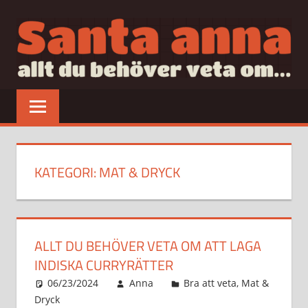
Hoppa
till
innehåll
SANTAANNA
allt
du
behöver
veta
om…
KATEGORI:
MAT & DRYCK
ALLT DU BEHÖVER VETA OM ATT LAGA
INDISKA CURRYRÄTTER
06/23/2024
Anna
Bra att veta
,
Mat &
Dryck