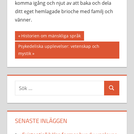
komma igång och njut av att baka och dela
ditt eget hemlagade brioche med familj och
vänner.
Inläggsnavigering
Föregående
Historien om mänskliga språk
inlägg:
Nästa
Psykedeliska upplevelser: vetenskap och
inlägg:
mystik
Sök
Sök
efter:
SENASTE INLÄGGEN