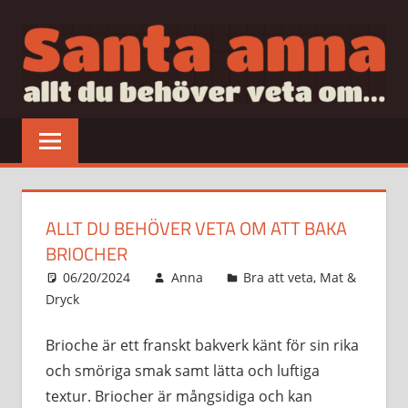
Hoppa
till
innehåll
SANTAANNA
allt
du
behöver
veta
om…
ALLT DU BEHÖVER VETA OM ATT BAKA
BRIOCHER
06/20/2024
Anna
Bra att veta
,
Mat &
Dryck
Brioche är ett franskt bakverk känt för sin rika
och smöriga smak samt lätta och luftiga
textur. Briocher är mångsidiga och kan