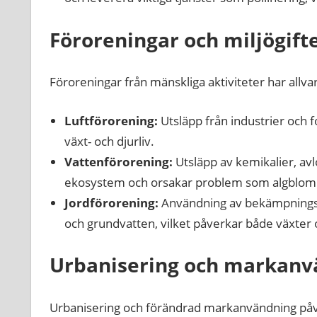
Föroreningar och miljögift
Föroreningar från mänskliga aktiviteter har all
Luftförorening:
Utsläpp från industrier och f
växt- och djurliv.
Vattenförorening:
Utsläpp av kemikalier, av
ekosystem och orsakar problem som algblomn
Jordförorening:
Användning av bekämpningsm
och grundvatten, vilket påverkar både växter 
Urbanisering och markanv
Urbanisering och förändrad markanvändning påv