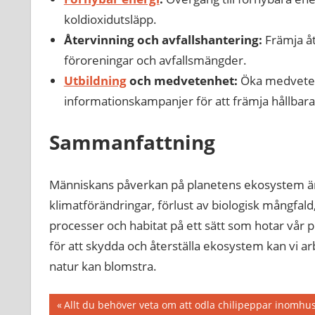
koldioxidutsläpp.
Återvinning och avfallshantering:
Främja åt
föroreningar och avfallsmängder.
Utbildning
och medvetenhet:
Öka medveten
informationskampanjer för att främja hållbar
Sammanfattning
Människans påverkan på planetens ekosystem ä
klimatförändringar, förlust av biologisk mångfald
processer och habitat på ett sätt som hotar vår 
för att skydda och återställa ekosystem kan vi 
natur kan blomstra.
Inläggsnavigering
Föregående
Allt du behöver veta om att odla chilipeppar inomhu