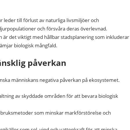
eder till förlust av naturliga livsmiljöer och
 djurpopulationer och försvåra deras överlevnad.
 är det viktigt med hållbar stadsplanering som inkluderar
ämjar biologisk mångfald.
änsklig påverkan
 minska människans negativa påverkan på ekosystemet.
altning av skyddade områden för att bevara biologisk
rdbruksmetoder som minskar markförstörelse och
gikällor som sol, vind och vattenkraft för att minska