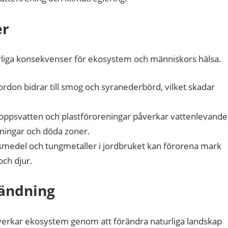
er
varliga konsekvenser för ekosystem och människors hälsa.
ordon bidrar till smog och syranederbörd, vilket skadar
loppsvatten och plastföroreningar påverkar vattenlevande
ingar och döda zoner.
edel och tungmetaller i jordbruket kan förorena mark
och djur.
ändning
erkar ekosystem genom att förändra naturliga landskap