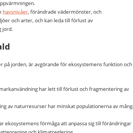
a uppvärmningen.
de
havsnivåer
, förändrade vädermönster, och
er och arter, och kan leda till förlust av
 jord.
ald
mer på jorden, är avgörande för ekosystemens funktion och
arkanvändning har lett till förlust och fragmentering av
ning av naturresurser har minskat populationerna av mång
ar ekosystemens förmåga att anpassa sig till förändringar
vattenrening och klimatreglering.