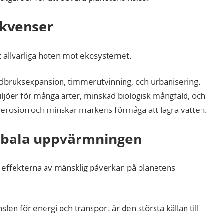
ekvenser
t allvarliga hoten mot ekosystemet.
rdbruksexpansion, timmerutvinning, och urbanisering.
miljöer för många arter, minskad biologisk mångfald, och
jorderosion och minskar markens förmåga att lagra vatten.
lobala uppvärmningen
 effekterna av mänsklig påverkan på planetens
len för energi och transport är den största källan till