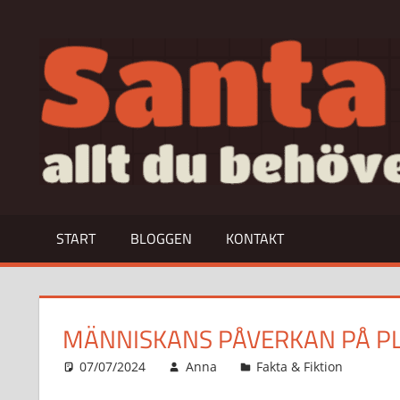
Hoppa
till
allt
innehåll
du
behöver
veta
om…
START
BLOGGEN
KONTAKT
MÄNNISKANS PÅVERKAN PÅ P
07/07/2024
Anna
Fakta & Fiktion