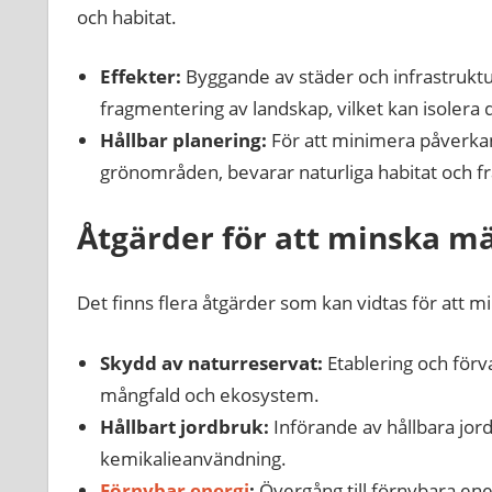
och habitat.
Effekter:
Byggande av städer och infrastruktur l
fragmentering av landskap, vilket kan isolera
Hållbar planering:
För att minimera påverkan
grönområden, bevarar naturliga habitat och fr
Åtgärder för att minska m
Det finns flera åtgärder som kan vidtas för att
Skydd av naturreservat:
Etablering och förv
mångfald och ekosystem.
Hållbart jordbruk:
Införande av hållbara jo
kemikalieanvändning.
Förnybar energi
:
Övergång till förnybara ener