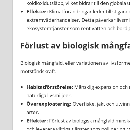
koldioxidutsläpp, vilket bidrar till den global
Effekter:
Klimatförändringar leder till stigan
extremväderhändelser. Detta påverkar livsmiljö
ekosystemtjänster som rent vatten och bördig
Förlust av biologisk mångf
Biologisk mångfald, eller variationen av livsfor
motståndskraft.
Habitatförstörelse:
Mänsklig expansion och m
naturliga livsmiljöer.
Överexploatering:
Överfiske, jakt och utvin
arter.
Effekter:
Förlust av biologisk mångfald minsk
och leverera viktiga tjänster som pollinering, 