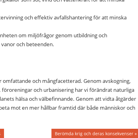
ervinning och effektiv avfallshantering för att minska
heten om miljöfrågor genom utbildning och
a vanor och beteenden.
r omfattande och mångfacetterad. Genom avskogning,
, föroreningar och urbanisering har vi förändrat naturliga
planets hälsa och välbefinnande. Genom att vidta åtgärder
arbeta mot en mer hållbar framtid där både människor och
Nästa
s
Berömda krig och deras konsekvenser