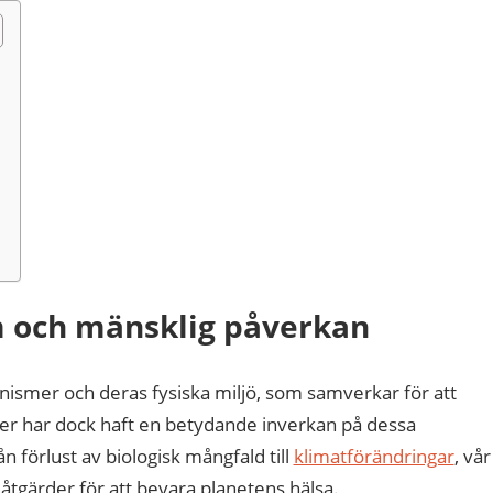
em och mänsklig påverkan
ismer och deras fysiska miljö, som samverkar för att
eter har dock haft en betydande inverkan på dessa
förlust av biologisk mångfald till
klimatförändringar
, vår
tgärder för att bevara planetens hälsa.