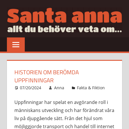
Hoppa
till
innehåll
SANTAANNA
allt
du
behöver
veta
om…
HISTORIEN OM BERÖMDA
UPPFINNINGAR
07/20/2024
Anna
Fakta & Fiktion
Uppfinningar har spelat en avgörande roll i
människans utveckling och har förändrat våra
liv på djupgående sätt. Från det hjul som
möjliggjorde transport och handel till internet