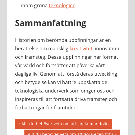
inom gröna
teknologier
.
Sammanfattning
Historien om berömda uppfinningar är en
berättelse om mänsklig
kreativitet
, innovation
och framsteg. Dessa uppfinningar har format
vår värld och fortsätter att påverka vårt
dagliga liv. Genom att förstå deras utveckling
och betydelse kan vi bättre uppskatta de
teknologiska underverk som omger oss och
inspireras till att fortsätta driva framsteg och
förbättringar för framtiden.
Inläggsnavigering
Föregående
Allt du behöver veta om att spela mandolin
inlägg:
Nästa
Allt du behöver veta om att göra egen tofu