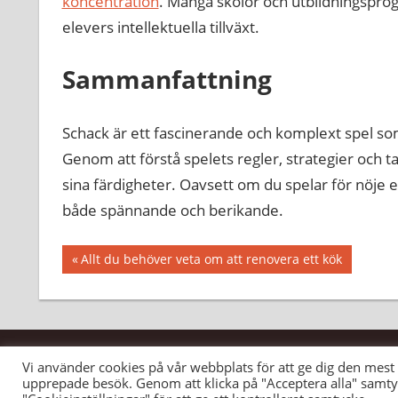
koncentration
. Många skolor och utbildningsprogr
elevers intellektuella tillväxt.
Sammanfattning
Schack är ett fascinerande och komplext spel som 
Genom att förstå spelets regler, strategier och ta
sina färdigheter. Oavsett om du spelar för nöje 
både spännande och berikande.
Inläggsnavigering
Föregående
Allt du behöver veta om att renovera ett kök
inlägg:
Vi använder cookies på vår webbplats för att ge dig den mes
santaanna.se
upprepade besök. Genom att klicka på "Acceptera alla" samty