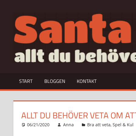
Hoppa
till
allt
innehåll
du
behöver
veta
om…
START
BLOGGEN
KONTAKT
ALLT DU BEHÖVER VETA OM AT
06/21/2020
Anna
Bra att veta
,
Spel & Kul