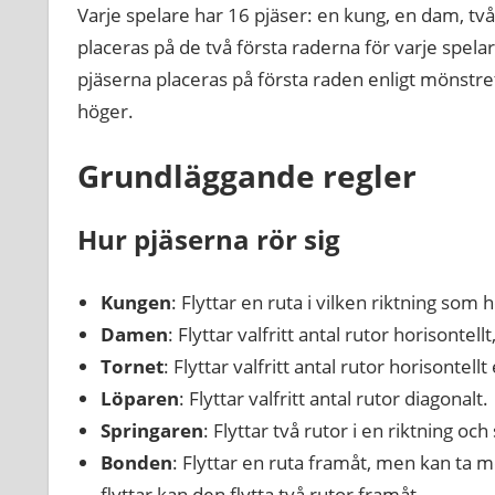
Varje spelare har 16 pjäser: en kung, en dam, två
placeras på de två första raderna för varje spel
pjäserna placeras på första raden enligt mönstret 
höger.
Grundläggande regler
Hur pjäserna rör sig
Kungen
: Flyttar en ruta i vilken riktning som h
Damen
: Flyttar valfritt antal rutor horisontellt
Tornet
: Flyttar valfritt antal rutor horisontellt 
Löparen
: Flyttar valfritt antal rutor diagonalt.
Springaren
: Flyttar två rutor i en riktning och
Bonden
: Flyttar en ruta framåt, men kan ta 
flyttar kan den flytta två rutor framåt.