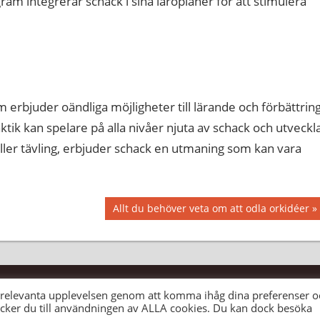
am integrerar schack i sina läroplaner för att stimulera
erbjuder oändliga möjligheter till lärande och förbättring
ktik kan spelare på alla nivåer njuta av schack och utveckl
eller tävling, erbjuder schack en utmaning som kan vara
Nästa
Allt du behöver veta om att odla orkidéer
inlägg:
t relevanta upplevelsen genom att komma ihåg dina preferenser o
cker du till användningen av ALLA cookies. Du kan dock besöka