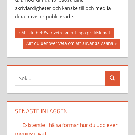
skrivfärdigheter och kanske till och med få
dina noveller publicerade.
Inläggsnavigering
Föregående
Allt du behöver veta om att laga grekisk mat
inlägg:
Nästa
Allt du behöver veta om att använda Asana
inlägg:
Sök
Sök
efter:
SENASTE INLÄGGEN
Existentiell hälsa formar hur du upplever
mening i livet