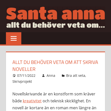
Hoppa
till
innehåll
SANTAANNA
allt
du
behöver
veta
om…
ALLT DU BEHÖVER VETA OM ATT SKRIVA
NOVELLER
07/11/2022
Anna
Bra att veta
,
Skrivprojekt
Novellskrivande är en konstform som kräver
både
kreativitet
och teknisk skicklighet. En
novell är kortare än en roman men längre än