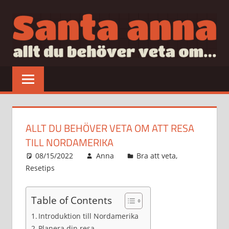
Hoppa
till
innehåll
SANTAANNA
allt
du
behöver
veta
om…
ALLT DU BEHÖVER VETA OM ATT RESA
TILL NORDAMERIKA
08/15/2022
Anna
Bra att veta
,
Resetips
Table of Contents
Introduktion till Nordamerika
Planera din resa