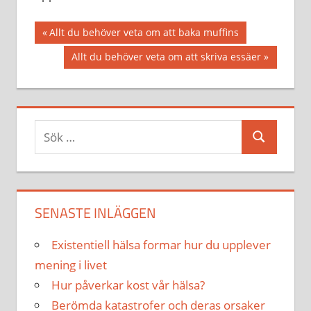
Inläggsnavigering
Föregående
Allt du behöver veta om att baka muffins
inlägg:
Nästa
Allt du behöver veta om att skriva essäer
inlägg:
Sök
Sök
efter:
SENASTE INLÄGGEN
Existentiell hälsa formar hur du upplever
mening i livet
Hur påverkar kost vår hälsa?
Berömda katastrofer och deras orsaker