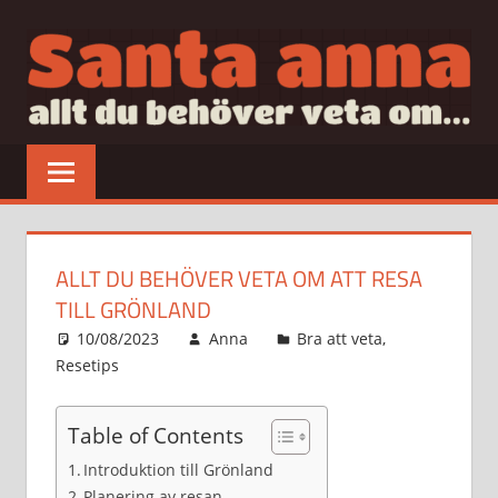
Hoppa
till
innehåll
SANTAANNA
allt
du
behöver
veta
om…
ALLT DU BEHÖVER VETA OM ATT RESA
TILL GRÖNLAND
10/08/2023
Anna
Bra att veta
,
Resetips
Table of Contents
Introduktion till Grönland
Planering av resan