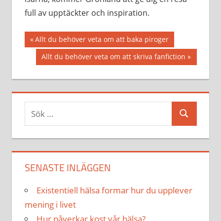
full av upptäckter och inspiration.
Inläggsnavigering
Föregående
Allt du behöver veta om att baka piroger
inlägg:
Nästa
Allt du behöver veta om att skriva fanfiction
inlägg:
Sök
Sök
efter:
SENASTE INLÄGGEN
Existentiell hälsa formar hur du upplever
mening i livet
Hur påverkar kost vår hälsa?