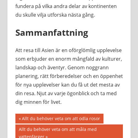
fundera på vilka andra delar av kontinenten
du skulle vilja utforska nästa gång.
Sammanfattning
Att resa till Asien är en oförglömlig upplevelse
som erbjuder en enorm mångfald av kulturer,
landskap och äventyr. Genom noggrann
planering, rätt förberedelser och en öppenhet
för nya upplevelser kan du få ut det mesta av
din resa. Njut av varje ögonblick och ta med
dig minnen för livet.
Inläggsnavigering
Föregående
Allt du behöver veta om att odla rosor
inlägg:
Nästa
Allt du behöver veta om att måla med
inlägg:
vattenfärger