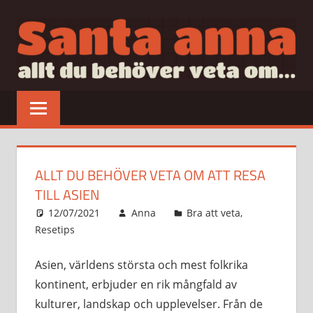
Hoppa
till
innehåll
SANTAANNA
allt
du
behöver
veta
om…
ALLT DU BEHÖVER VETA OM ATT RESA
TILL ASIEN
12/07/2021
Anna
Bra att veta
,
Resetips
Asien, världens största och mest folkrika
kontinent, erbjuder en rik mångfald av
kulturer, landskap och upplevelser. Från de