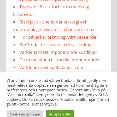
Tekniker för att förbättra mänsklig
kreativitet
Blackjack – spelet där strategi och
matematik ger dig störst chans att vinna
Hur påverkar teknologi vårt beteende?
Berömda forskare och deras bidrag
Världens mest imponerande kustlinjer
De mest kända historiska monumenten
Världens mest spektakulära öar
Hur påverkar musik vår hälsa?
Vi använder cookies på vår webbplats för att ge dig den
mest relevanta upplevelsen genom att komma ihåg dina
preferenser och upprepade besök. Genom att klicka på
"Acceptera alla" samtycker du till användningen av ALLA
cookies. Du kan dock besöka "Cookieinställningar" för att
ge ett kontrollerat samtycke.
santaanna.se
Cookie inställningar
Acceptera alla