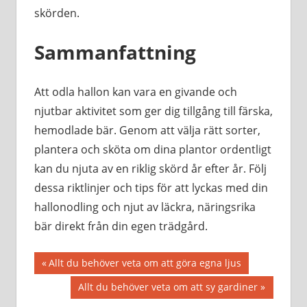
skörden.
Sammanfattning
Att odla hallon kan vara en givande och
njutbar aktivitet som ger dig tillgång till färska,
hemodlade bär. Genom att välja rätt sorter,
plantera och sköta om dina plantor ordentligt
kan du njuta av en riklig skörd år efter år. Följ
dessa riktlinjer och tips för att lyckas med din
hallonodling och njut av läckra, näringsrika
bär direkt från din egen trädgård.
Inläggsnavigering
Föregående
Allt du behöver veta om att göra egna ljus
inlägg:
Nästa
Allt du behöver veta om att sy gardiner
inlägg: