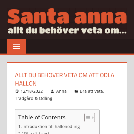
Hoppa
till
innehåll
SANTAANNA
allt
du
behöver
veta
om…
ALLT DU BEHÖVER VETA OM ATT ODLA
HALLON
12/18/2022
Anna
Bra att veta
,
Trädgård & Odling
Table of Contents
Introduktion till hallonodling
Välja rätt sort