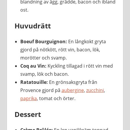
blandning av ägg, grädde, bacon och ibland
ost.
Huvudrätt
Boeuf Bourguignon:
En långkokt gryta
gjord på nötkött, rött vin, bacon, lök,
morötter och svamp.
Coq au Vin:
Kyckling tillagad i rött vin med
svamp, lök och bacon.
Ratatouille:
En grönsaksgryta från
Provence gjord på
aubergine
,
zucchini
,
paprika
, tomat och örter.
Dessert
Crème Brûlée:
En len vaniljkräm toppad