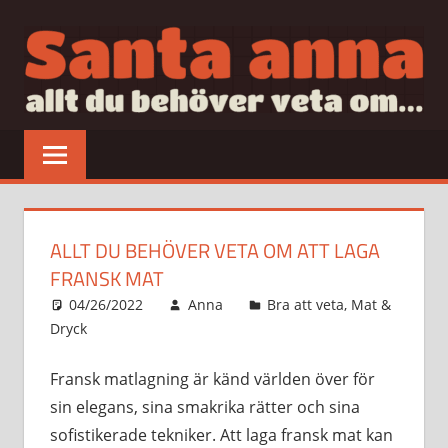
Hoppa
till
innehåll
SANTAANNA
allt
du
behöver
veta
om…
ALLT DU BEHÖVER VETA OM ATT LAGA
FRANSK MAT
04/26/2022
Anna
Bra att veta
,
Mat &
Dryck
Fransk matlagning är känd världen över för
sin elegans, sina smakrika rätter och sina
sofistikerade tekniker. Att laga fransk mat kan