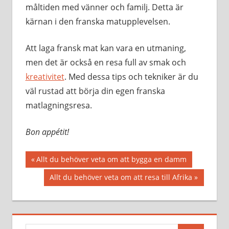
måltiden med vänner och familj. Detta är
kärnan i den franska matupplevelsen.
Att laga fransk mat kan vara en utmaning,
men det är också en resa full av smak och
kreativitet
. Med dessa tips och tekniker är du
väl rustad att börja din egen franska
matlagningsresa.
Bon appétit!
Inläggsnavigering
Föregående
Allt du behöver veta om att bygga en damm
inlägg:
Nästa
Allt du behöver veta om att resa till Afrika
inlägg: