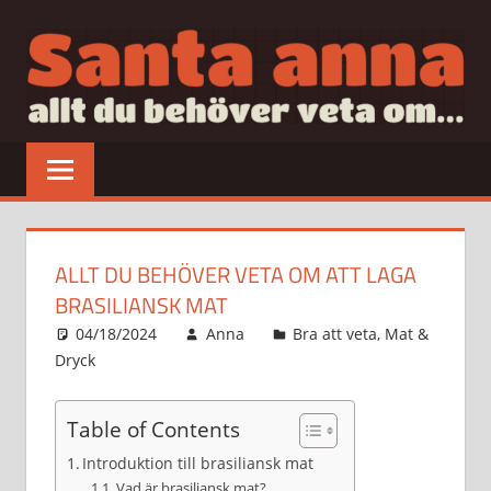
Hoppa
till
innehåll
SANTAANNA
allt
du
behöver
veta
om…
ALLT DU BEHÖVER VETA OM ATT LAGA
BRASILIANSK MAT
04/18/2024
Anna
Bra att veta
,
Mat &
Dryck
Table of Contents
Introduktion till brasiliansk mat
Vad är brasiliansk mat?