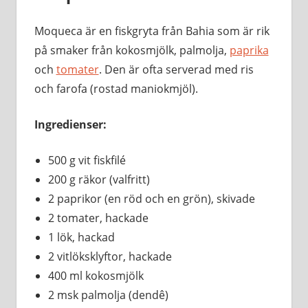
Moqueca är en fiskgryta från Bahia som är rik
på smaker från kokosmjölk, palmolja,
paprika
och
tomater
. Den är ofta serverad med ris
och farofa (rostad maniokmjöl).
Ingredienser:
500 g vit fiskfilé
200 g räkor (valfritt)
2 paprikor (en röd och en grön), skivade
2 tomater, hackade
1 lök, hackad
2 vitlöksklyftor, hackade
400 ml kokosmjölk
2 msk palmolja (dendê)