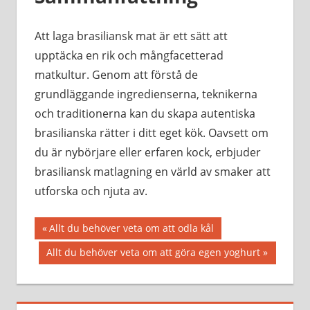
Att laga brasiliansk mat är ett sätt att
upptäcka en rik och mångfacetterad
matkultur. Genom att förstå de
grundläggande ingredienserna, teknikerna
och traditionerna kan du skapa autentiska
brasilianska rätter i ditt eget kök. Oavsett om
du är nybörjare eller erfaren kock, erbjuder
brasiliansk matlagning en värld av smaker att
utforska och njuta av.
Inläggsnavigering
Föregående
Allt du behöver veta om att odla kål
inlägg:
Nästa
Allt du behöver veta om att göra egen yoghurt
inlägg: