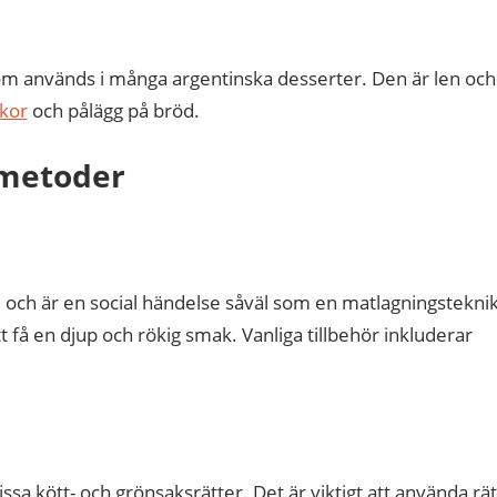
som används i många argentinska desserter. Den är len och
kor
och pålägg på bröd.
smetoder
och är en social händelse såväl som en matlagningsteknik
tt få en djup och rökig smak. Vanliga tillbehör inkluderar
sa kött- och grönsaksrätter. Det är viktigt att använda rät