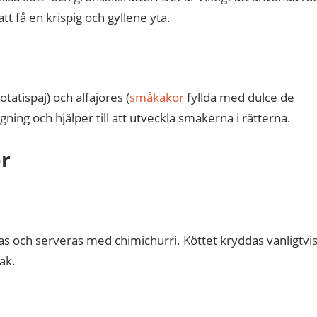
t få en krispig och gyllene yta.
tatispaj) och alfajores (
småkakor
fyllda med dulce de
gning och hjälper till att utveckla smakerna i rätterna.
r
llas och serveras med chimichurri. Köttet kryddas vanligtvi
ak.