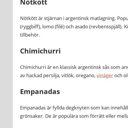
Nötkött
Nötkött är stjärnan i argentinsk matlagning. Popu
(ryggbiff), lomo (filé) och asado (revbensspjäll). K
tillbehör.
Chimichurri
Chimichurri är en klassisk argentinsk sås som anv
av hackad persilja, vitlök, oregano,
vinäger
och ol
Empanadas
Empanadas är fyllda degknyten som kan innehålla
grönsaker. De är populära som förrätt eller mell