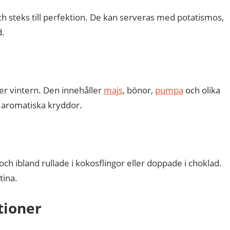
h steks till perfektion. De kan serveras med potatismos,
d.
der vintern. Den innehåller
majs
, bönor,
pumpa
och olika
 aromatiska kryddor.
ch ibland rullade i kokosflingor eller doppade i choklad.
tina.
tioner