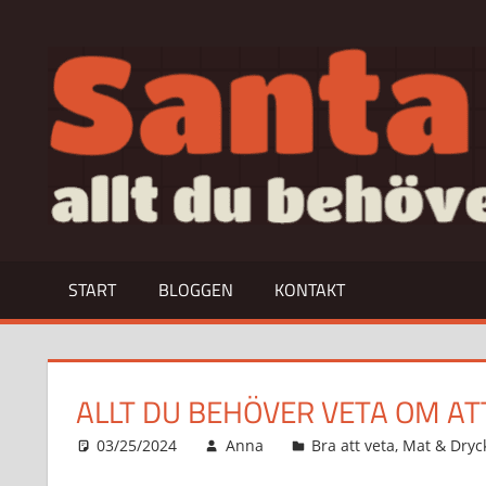
Hoppa
till
allt
innehåll
du
behöver
veta
om…
START
BLOGGEN
KONTAKT
ALLT DU BEHÖVER VETA OM AT
03/25/2024
Anna
Bra att veta
,
Mat & Dryc