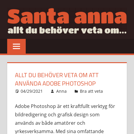
Hoppa
till
innehåll
SANTAANNA
allt
du
behöver
veta
om…
ALLT DU BEHÖVER VETA OM ATT
ANVÄNDA ADOBE PHOTOSHOP
04/29/2021
Anna
Bra att veta
Adobe Photoshop är ett kraftfullt verktyg för
bildredigering och grafisk design som
används av både amatörer och
yrkesverksamma. Med sina omfattande