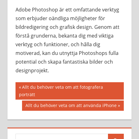
Adobe Photoshop är ett omfattande verktyg
som erbjuder oändliga möjligheter för
bildredigering och grafisk design. Genom att
förstå grunderna, bekanta dig med viktiga
verktyg och funktioner, och hålla dig
motiverad, kan du utnyttja Photoshops fulla
potential och skapa fantastiska bilder och
designprojekt.
Inläggsnavigering
Föregående
Allt du behöver veta om att fotografera
inlägg:
porträtt
Nästa
Allt du behöver veta om att använda iPhone
inlägg:
Sök