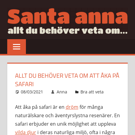
Hoppa
till
innehåll
SANTAANNA
allt
du
behöver
veta
om…
ALLT DU BEHÖVER VETA OM ATT ÅKA PÅ
SAFARI
08/03/2021
Anna
Bra att veta
Att åka på safari är en
dröm
för många
naturälskare och äventyrslystna resenärer. En
safari erbjuder en unik möjlighet att uppleva
vilda djur
i deras naturliga miljö, ofta i några