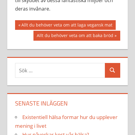
till skyddet av dessa fantastiska miljöer och
deras invånare.
Inläggsnavigering
Föregående
Allt du behöver veta om att laga vegansk mat
inlägg:
Nästa
Allt du behöver veta om att baka bröd
inlägg:
Sök
Sök
efter:
SENASTE INLÄGGEN
Existentiell hälsa formar hur du upplever
mening i livet
Hur påverkar kost vår hälsa?