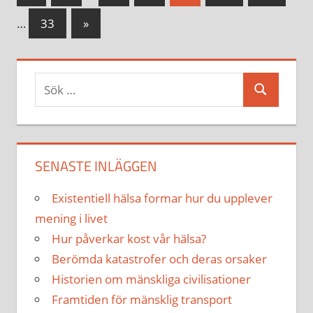
Inlägg
för
Nästa
…
33
»
inlägg
inlägg
Sök
Sök
efter:
SENASTE INLÄGGEN
Existentiell hälsa formar hur du upplever
mening i livet
Hur påverkar kost vår hälsa?
Berömda katastrofer och deras orsaker
Historien om mänskliga civilisationer
Framtiden för mänsklig transport