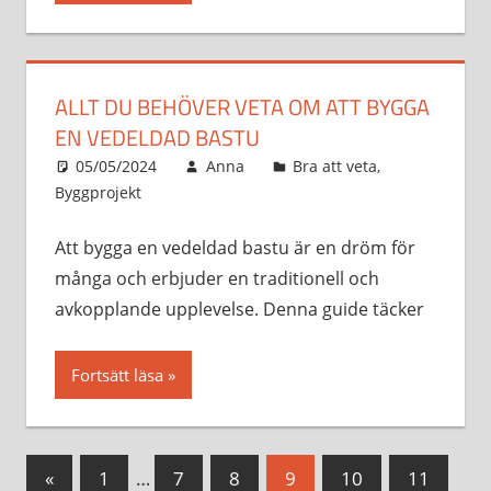
ALLT DU BEHÖVER VETA OM ATT BYGGA
EN VEDELDAD BASTU
05/05/2024
Anna
Bra att veta
,
Byggprojekt
Att bygga en vedeldad bastu är en dröm för
många och erbjuder en traditionell och
avkopplande upplevelse. Denna guide täcker
Fortsätt läsa
Sidnumrering
Föregående
«
1
…
7
8
9
10
11