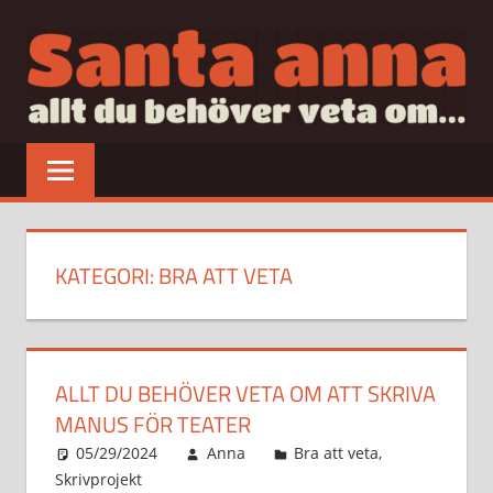
Hoppa
till
innehåll
SANTAANNA
allt
du
behöver
veta
om…
KATEGORI:
BRA ATT VETA
ALLT DU BEHÖVER VETA OM ATT SKRIVA
MANUS FÖR TEATER
05/29/2024
Anna
Bra att veta
,
Skrivprojekt