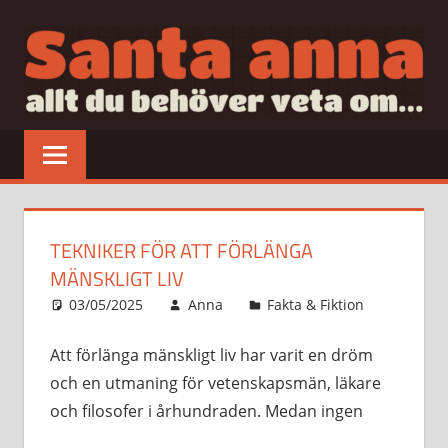
Hoppa
till
innehåll
SANTAANNA
allt
du
behöver
veta
om…
TEKNIKER FÖR ATT FÖRLÄNGA
MÄNSKLIGT LIV
03/05/2025
Anna
Fakta & Fiktion
Att förlänga mänskligt liv har varit en dröm
och en utmaning för vetenskapsmän, läkare
och filosofer i århundraden. Medan ingen