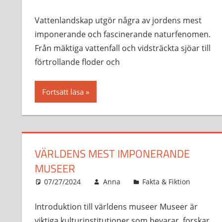
Vattenlandskap utgör några av jordens mest
imponerande och fascinerande naturfenomen.
Från mäktiga vattenfall och vidsträckta sjöar till
förtrollande floder och
Fortsätt läsa
VÄRLDENS MEST IMPONERANDE
MUSEER
07/27/2024
Anna
Fakta & Fiktion
Introduktion till världens museer Museer är
viktiga kulturinstitutioner som bevarar, forskar