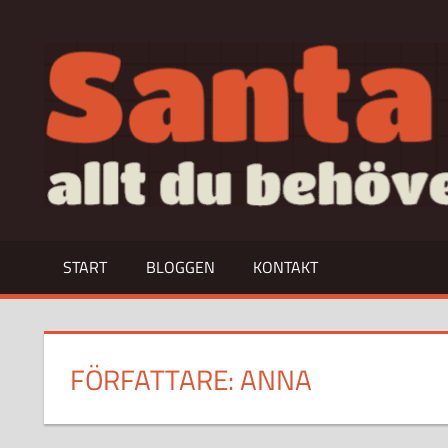
Hoppa
till
allt
innehåll
du
behöver
veta
om…
START
BLOGGEN
KONTAKT
FÖRFATTARE:
ANNA