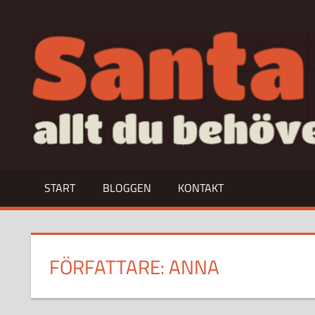
Hoppa
till
allt
innehåll
du
behöver
veta
om…
START
BLOGGEN
KONTAKT
FÖRFATTARE:
ANNA