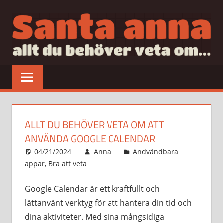
Hoppa
till
innehåll
SANTAANNA
allt
du
behöver
veta
om…
ALLT DU BEHÖVER VETA OM ATT
ANVÄNDA GOOGLE CALENDAR
04/21/2024
Anna
Andvändbara
appar
,
Bra att veta
Google Calendar är ett kraftfullt och
lättanvänt verktyg för att hantera din tid och
dina aktiviteter. Med sina mångsidiga