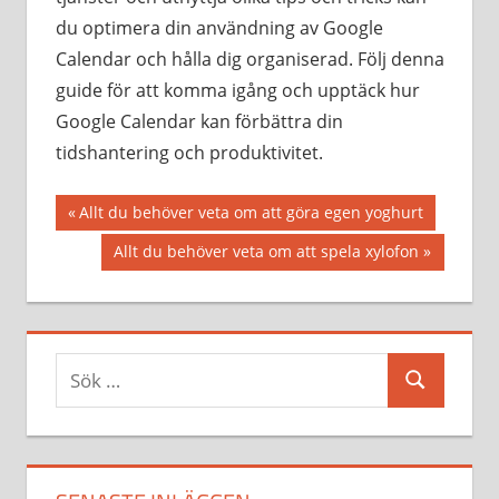
du optimera din användning av Google
Calendar och hålla dig organiserad. Följ denna
guide för att komma igång och upptäck hur
Google Calendar kan förbättra din
tidshantering och produktivitet.
Inläggsnavigering
Föregående
Allt du behöver veta om att göra egen yoghurt
inlägg:
Nästa
Allt du behöver veta om att spela xylofon
inlägg:
Sök
Sök
efter: